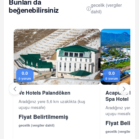
Bunları da
gecelik (vergiler
beğenebilirsiniz
dahil)
0.0
0.0
0 yorum
0 yorum
Ve Hotels Palandöken
Acapulco Res
Spa Hotel
Aradığınız yere 5,6 km uzaklıkta (kuş
uçuşu mesafe)
Aradığınız yere 1,
uçuşu mesafe)
Fiyat Belirtilmemiş
Fiyat Belirt
gecelik (vergiler dahil)
gecelik (vergiler dahi